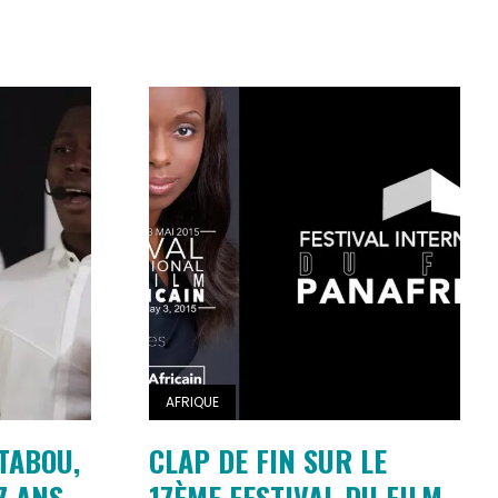
AFRIQUE
TABOU,
CLAP DE FIN SUR LE
7 ANS
17ÈME FESTIVAL DU FILM