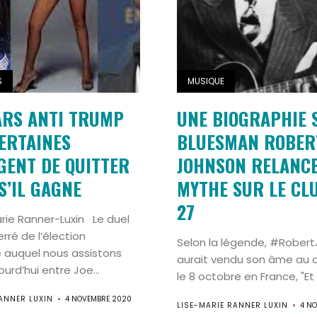
S
MUSIQUE
ARS ANTI TRUMP
UNE BIOGRAPHIE 
ERTAINES
BLUESMAN ROBER
GENT DE QUITTER
JOHNSON RELANCE
S’IL GAGNE
MYTHE SUR LE CL
27
arie Ranner-Luxin Le duel
rré de l’élection
Selon la légende, #Rober
 auquel nous assistons
aurait vendu son âme au di
urd’hui entre Joe...
le 8 octobre en France, "Et l
ANNER LUXIN
4 NOVEMBRE 2020
LISE-MARIE RANNER LUXIN
4 N