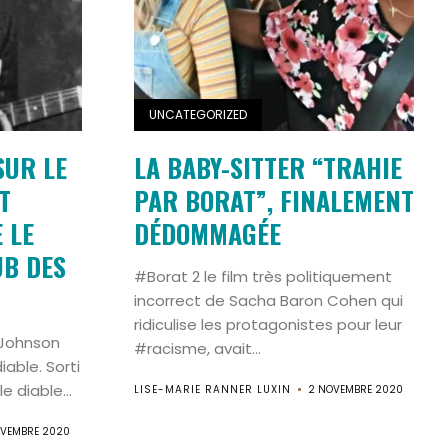
UNCATEGORIZED
SUR LE
LA BABY-SITTER “TRAHIE
T
PAR BORAT”, FINALEMENT
 LE
DÉDOMMAGÉE
UB DES
#Borat 2 le film très politiquement
incorrect de Sacha Baron Cohen qui
ridiculise les protagonistes pour leur
tJohnson
#racisme, avait...
able. Sorti
e diable...
LISE-MARIE RANNER LUXIN
2 NOVEMBRE 2020
OVEMBRE 2020