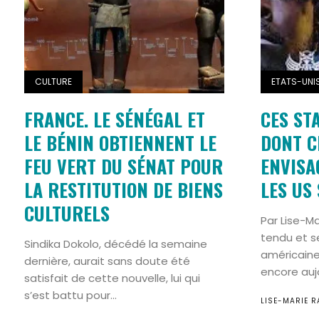
CULTURE
ETATS-UNI
FRANCE. LE SÉNÉGAL ET
CES ST
LE BÉNIN OBTIENNENT LE
DONT C
FEU VERT DU SÉNAT POUR
ENVISA
LA RESTITUTION DE BIENS
LES US 
CULTURELS
Par Lise-M
tendu et se
Sindika Dokolo, décédé la semaine
américaine
dernière, aurait sans doute été
encore aujo
satisfait de cette nouvelle, lui qui
s’est battu pour...
LISE-MARIE R