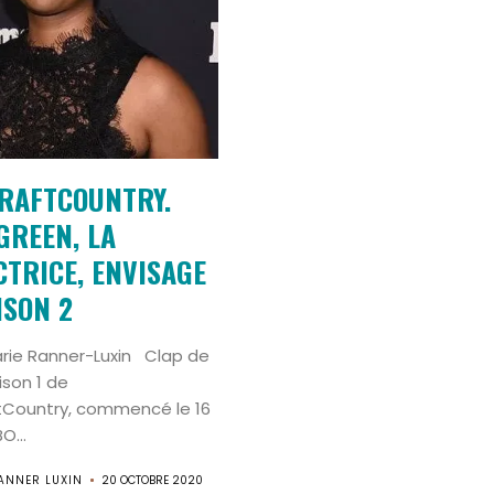
RAFTCOUNTRY.
GREEN, LA
TRICE, ENVISAGE
ISON 2
arie Ranner-Luxin Clap de
ison 1 de
tCountry, commencé le 16
O...
ANNER LUXIN
20 OCTOBRE 2020