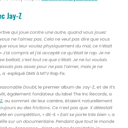
ec Jay-Z
ive qui joue contre une autre, quand vous jouez
vous ne l’aimez pas. Cela ne veut pas dire que vous
 que vous leur voulez physiquement du mal, ce n’était
 J’ai compris et j’ai accepté ce qu’était le rap. Je ne
 battait, c’est tout ce que c’était. Je ne lui voulais
issais pas assez pour ne pas l’aimer, mais je ne
, a
expliqué DMX à MTV Rap Fix.
easonable Doubt
, le premier album de Jay-Z, et de
It’s
X, également fondateur du label The Inc Records, a
Z
, au sommet de leur carrière, étaient naturellement
 toujours eu des frictions. Ce n’est pas que X détestait
 été en compétition, »
dit-il.
« Earl se porte très bien »
, a
availle sur un documentaire. Pendant que tout le monde