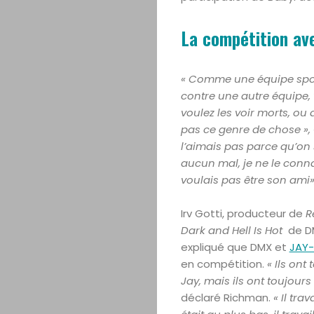
La compétition av
« Comme une équipe sport
contre une autre équipe, 
voulez les voir morts, ou
pas ce genre de chose », «
l’aimais pas parce qu’on se
aucun mal, je ne le conna
voulais pas être son ami»
Irv Gotti, producteur de
R
Dark and Hell Is Hot
de DM
expliqué que DMX et
JAY-
en compétition.
« Ils ont
Jay, mais ils ont toujours
déclaré Richman.
« Il tr