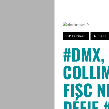
HIP-HOP/R&B
MUSIQUE
#DMX,
COLLI
FISC N
DÉFIE #