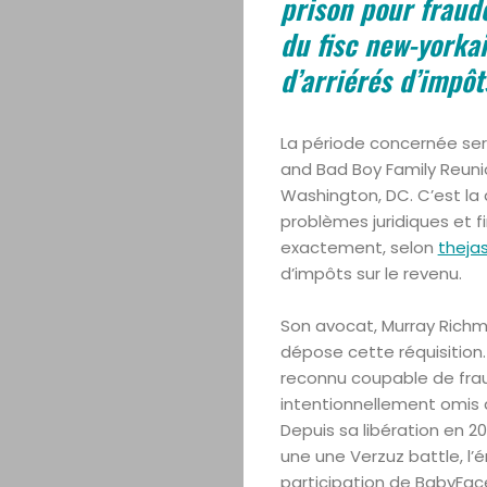
prison pour fraude
du fisc new-yorka
d’arriérés d’impôt
La période concernée sera
and Bad Boy Family Reuni
Washington, DC. C’est la
problèmes juridiques et fi
exactement, selon
theja
d’impôts sur le revenu.
Son avocat, Murray Richma
dépose cette réquisition.
reconnu coupable de fraud
intentionnellement omis de
Depuis sa libération en 20
une une Verzuz battle, l’é
participation de BabyFace