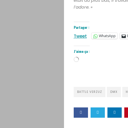
était au plus bas, il trav
l’adore. »
Partager :
Tweet
WhatsApp
J’aime ça :
Chargement…
BATTLE VERZUZ
DMX
H