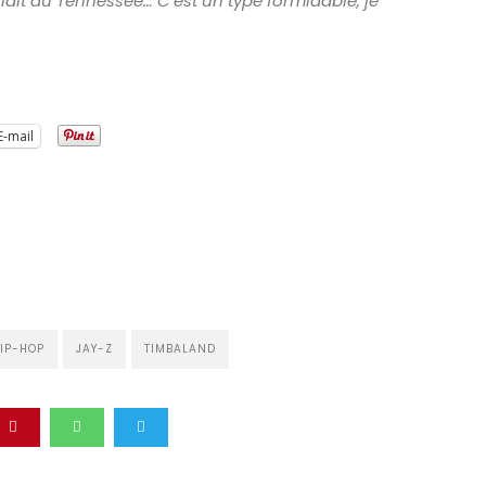
aillait au Tennessee… C’est un type formidable, je
E-mail
IP-HOP
JAY-Z
TIMBALAND