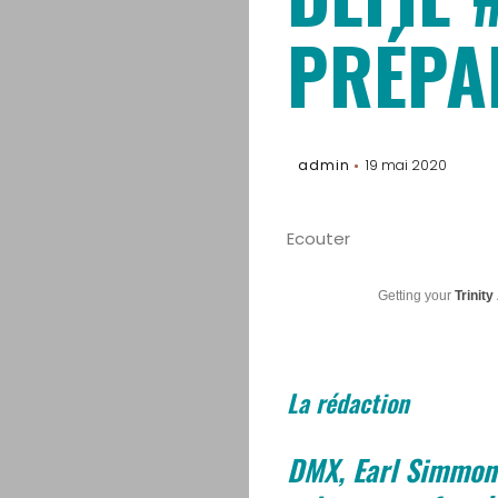
PRÉPA
admin
19 mai 2020
Ecouter
Getting your
Trinity
La rédaction
DMX, Earl Simmons 