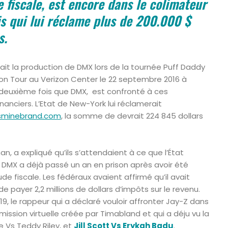
 fiscale, est encore dans le colimateur
is qui lui réclame plus de 200.000 $
s.
it la production de DMX lors de la tournée Puff Daddy
on Tour au Verizon Center le 22 septembre 2016 à
 deuxième fois que DMX, est confronté à ces
nanciers. L’Etat de New-York lui réclamerait
sminebrand.com
, la somme de devrait 224 845 dollars
n, a expliqué qu’ils s’attendaient à ce que l’État
 DMX a déjà passé un an en prison après avoir été
e fiscale. Les fédéraux avaient affirmé qu’il avait
 payer 2,2 millions de dollars d’impôts sur le revenu.
19, le rappeur qui a déclaré vouloir affronter Jay-Z dans
mission virtuelle créée par Timabland et qui a déju vu la
 Vs Teddy Riley, et
Jill Scott Vs Erykah Badu
.