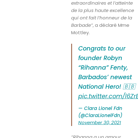
extraordinaires et l’atteinte
de la plus haute excellence
qui ont fait l’honneur de la
Barbade”
, a déclaré Mme
Mottley.
Congrats to our
founder Robyn
“Rihanna” Fenty,
Barbados’ newest
National Hero! 🇧🇧
pic.twitter.com/l6Z
— Clara Lionel Fdn
(@ClaraLionelFdn)
November 30, 2021
“Rihanna a un amour