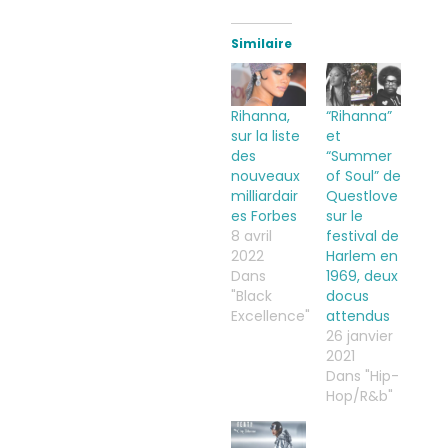
Similaire
Rihanna,
“Rihanna”
sur la liste
et
des
“Summer
nouveaux
of Soul” de
milliardair
Questlove
es Forbes
sur le
8 avril
festival de
2022
Harlem en
Dans
1969, deux
"Black
docus
Excellence"
attendus
26 janvier
2021
Dans "Hip-
Hop/R&b"