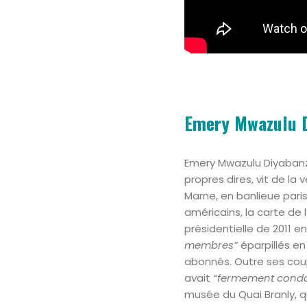
Emery Mwazulu Di
Emery Mwazulu Diyabanz
propres dires, vit de la
Marne, en banlieue pari
américains, la carte de 
présidentielle de 2011 en
membres”
éparpillés e
abonnés. Outre ses coups
avait
“fermement cond
musée du Quai Branly, qu