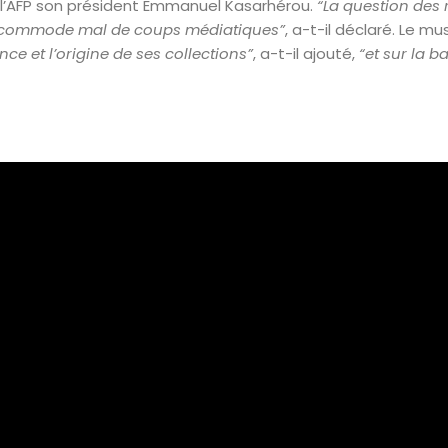
 à l’AFP son président Emmanuel Kasarhérou.
“La question des 
accommode mal de coups médiatiques”
, a-t-il déclaré. Le 
e et l’origine de ses collections”
, a-t-il ajouté,
“et sur la b