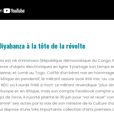
yabanza à la tête de la révolte
a est né à Kinshasa (République démocratique du Congo, R
 vente d’objets électroniques en ligne. Il partage son temps
sienne, et Lomé au Togo. Coiffé d’un béret noir en hommage
l’Afrique en pendentif, le militant assure avoir été mis
“au ca
 RDC où il aurait frôlé a mort. Le militant revendique
“plus de
n Europe et en Afrique, mais son compte Facebook compte 
 de force, il a porté plainte le 30 juin pour
“vol et recel”
cont
amné”
ses actes par la voix de son ministre de la Culture d’al
i dispose d’une très importante collection d’arts premiers af