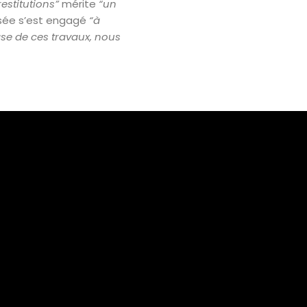
restitutions”
mérite
“un
musée s’est engagé
“à
ase de ces travaux, nous