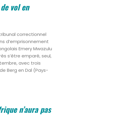
 de vol en
tribunal correctionnel
x ans d’emprisonnement
congolais Emery Mwazulu
près s’être emparé, seul,
ptembre, avec trois
 de Berg en Dal (Pays-
frique n’aura pas