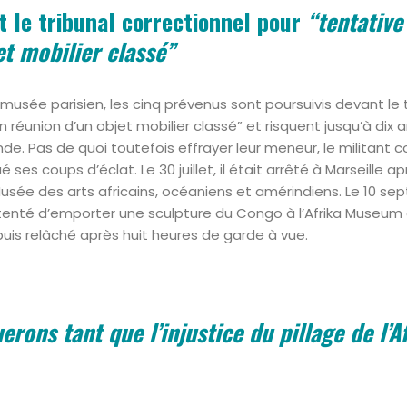
t le tribunal correctionnel pour
“tentative
et mobilier classé”
le musée parisien, les cinq prévenus sont poursuivis devant le 
n réunion d’un objet mobilier classé” et risquent jusqu’à di
de. Pas de quoi toutefois effrayer leur meneur, le militant 
 ses coups d’éclat. Le 30 juillet, il était arrêté à Marseille a
Musée des arts africains, océaniens et amérindiens. Le 10 se
is tenté d’emporter une sculpture du Congo à l’Afrika Museum
, puis relâché après huit heures de garde à vue.
rons tant que l’injustice du pillage de l’A