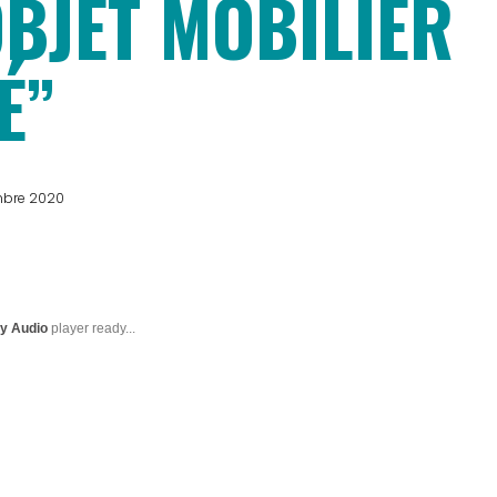
OBJET MOBILIER
É”
mbre 2020
ty Audio
player ready...