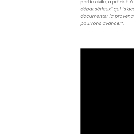
partie civile, a précisé
débat sérieux” qui “s’
documenter la provenanc
pourrons avancer”.