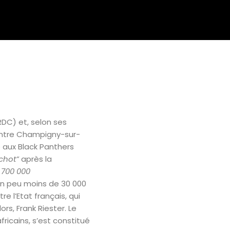
DC) et, selon ses
 entre Champigny-sur-
 aux Black Panthers
chot”
après la
 700 000
un peu moins de 30 000
re l’Etat français, qui
ors, Frank Riester. Le
ricains, s’est constitué