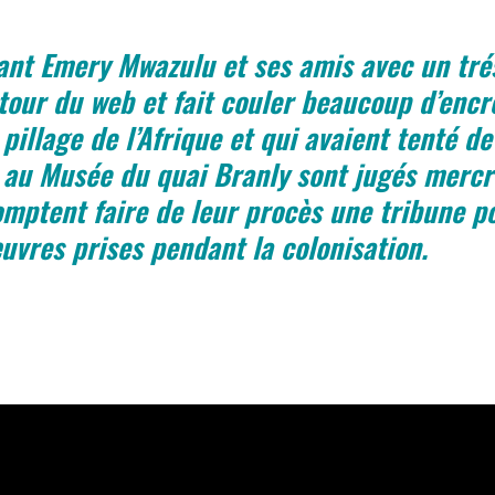
tant Emery Mwazulu et ses amis avec un tré
e tour du web et fait couler beaucoup d’encr
pillage de l’Afrique et qui avaient tenté d
 au Musée du quai Branly sont jugés mercr
omptent faire de leur procès une tribune p
uvres prises pendant la colonisation.