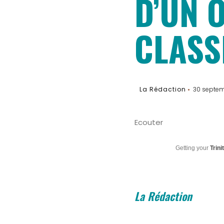
D’UN 
CLASS
La Rédaction
30 septe
Ecouter
Getting your
Trini
La Rédaction