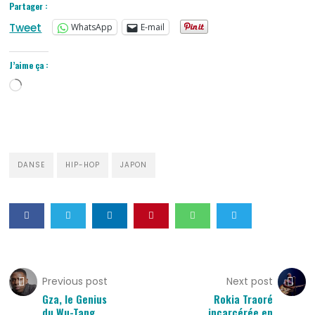
Partager :
Tweet
WhatsApp
E-mail
J’aime ça :
Chargement…
DANSE
HIP-HOP
JAPON
Previous post
Next post
Gza, le Genius
Rokia Traoré
du Wu-Tang
incarcérée en