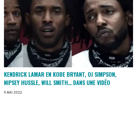
KENDRICK LAMAR EN KOBE BRYANT, OJ SIMPSON,
NIPSEY HUSSLE, WILL SMITH… DANS UNE VIDÉO
11 MAI 2022