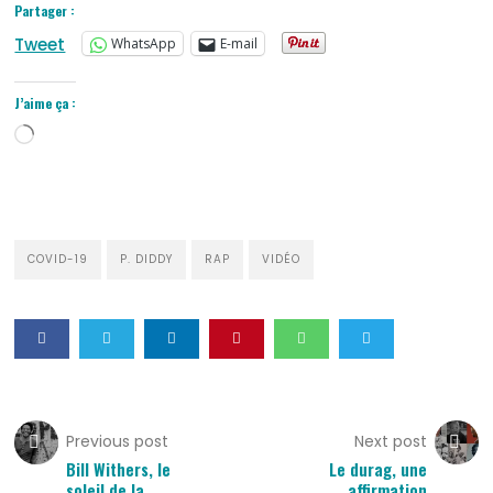
Partager :
Tweet
WhatsApp
E-mail
J’aime ça :
Chargement…
COVID-19
P. DIDDY
RAP
VIDÉO
Previous post
Next post
Bill Withers, le
Le durag, une
soleil de la
affirmation