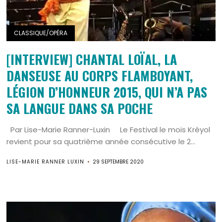
CLASSIQUE/OPÉRA
[INTERVIEW] CHANTAL LOÏAL, LA
DANSEUSE AU CORPS FLAMBOYANT,
LÉGION D’HONNEUR 2015, QUI N’A PAS
SA LANGUE DANS SA POCHE
Par Lise-Marie Ranner-Luxin Le Festival le mois Kréyol
revient pour sa quatrième année consécutive le 2...
LISE-MARIE RANNER LUXIN
29 SEPTEMBRE 2020