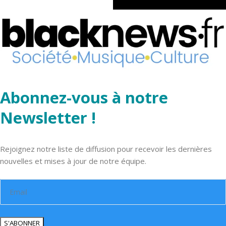
Abonnez-vous à notre
Newsletter !
Rejoignez notre liste de diffusion pour recevoir les dernières
nouvelles et mises à jour de notre équipe.
S'ABONNER