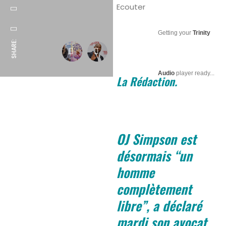
Ecouter
Getting your
Trinity
SHARE:
Audio
player ready...
La Rédaction.
OJ Simpson est
désormais “un
homme
complètement
libre”, a déclaré
mardi son avocat,