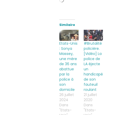
Chargement…
Similaire
Etats-Unis
#Brutalité
: Sonya
policière.
Massey,
[Vidéo] La
une mère
police de
de 36 ans
LA éjecte
abattue
un
par la
handicapé
police à
de son
son
fauteuil
domicile
roulant
26 juillet
21 juillet
2024
2020
Dans
Dans
"Etats-
"Etats-