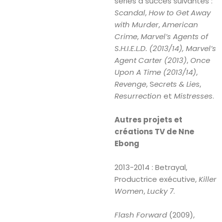
séries à succès suivantes :
Scandal
,
How to Get Away
with Murder
,
American
Crime
,
Marvel’s Agents of
S.H.I.E.L.D. (2013/14),
Marvel’s
Agent Carter (2013)
,
Once
Upon A Time (2013/14)
,
Revenge
, S
ecrets & Lies
,
Resurrection
et
Mistresses
.
Autres projets et
créations TV de Nne
Ebong
2013-2014 : Betrayal,
Productrice exécutive,
Killer
Women
,
Lucky 7
.
Flash Forward
(2009),