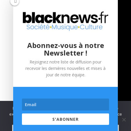
confidentialité
Société
Vidéos
Abonnez-vous à notre
Interviews
Newsletter !
Live
Rejoignez notre liste de diffusion pour
recevoir les dernières nouvelles et mises à
Portraits
jour de notre équipe.
Nous utilisons des cookies pour vous garantir la meilleure
expérience sur notre site web. Si vous continuez à utiliser ce
S'ABONNER
site, nous supposerons que vous en êtes satisfait.
© Black News 2020
Accepter
Refuser
Politique de confidentialité