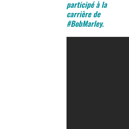
participé à la
carrière de
#BobMarley.