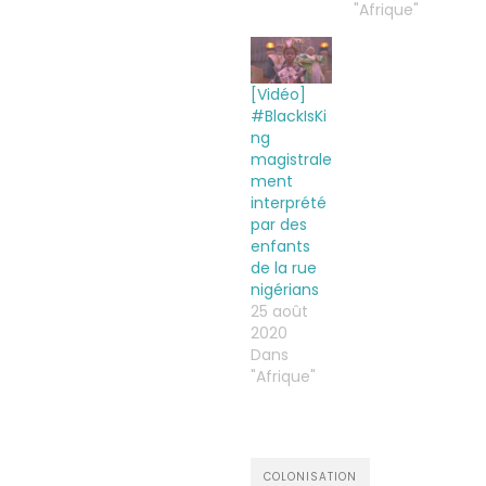
"Afrique"
[Vidéo]
#BlackIsKi
ng
magistrale
ment
interprété
par des
enfants
de la rue
nigérians
25 août
2020
Dans
"Afrique"
COLONISATION