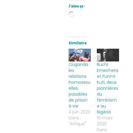
J’aime ça :
Chargement…
Similaire
Ouganda :
Buchi
les
Emecheta
relations
et Funmi
homosexu
Kuti, deux
elles,
pionnières
passibles
du
de prison
féminism
à vie
e au
3 juin 2023
Nigéria
Dans
16 mars
"Afrique"
2020
Dans