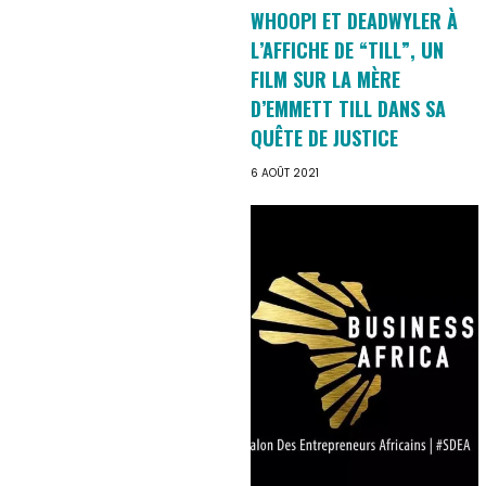
WHOOPI ET DEADWYLER À
L’AFFICHE DE “TILL”, UN
FILM SUR LA MÈRE
D’EMMETT TILL DANS SA
QUÊTE DE JUSTICE
6 AOÛT 2021