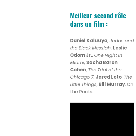
Meilleur second rôle
dans un film :
Daniel Kaluuya
,
Judas and
the Black Messiah
,
Leslie
Odom Jr.
,
One Night in
Miami
,
Sacha Baron
Cohen
,
The Trial of the
Chicago 7
,
Jared Leto
,
The
Little Things
,
Bill Murray
, On
the Rocks.