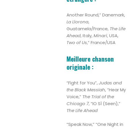
Another Round,” Danemark,
La Llorona
,
Guatamela/France,
The Life
Ahead
, Italy,
Minari
, USA,
Two of Us
,” France/USA
Meilleure chanson
originale :
“Fight for You”,
Judas and
the Black Messiah
, “Hear My
Voice,”
The Trial of the
Chicago 7
, “IO SÌ (Seen),”
The Life Ahead
“Speak Now,” “One Night in