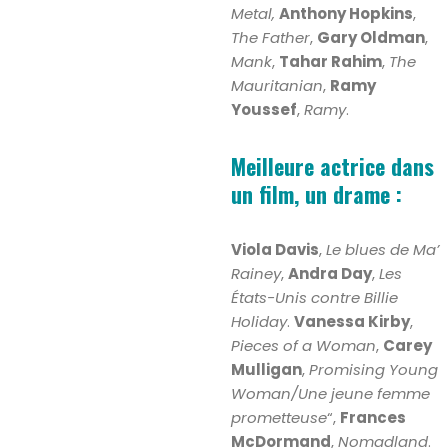
Metal,
Anthony Hopkins
,
The Father
,
Gary Oldman
,
Mank
,
Tahar Rahim
,
The
Mauritanian
,
Ramy
Youssef
,
Ramy
.
Meilleure actrice dans
un film, un drame :
Viola Davis
,
Le blues de Ma’
Rainey
,
Andra Day
,
Les
États-Unis contre Billie
Holiday
.
Vanessa Kirby
,
Pieces of a Woman
,
Carey
Mulligan
,
Promising Young
Woman/Une jeune femme
prometteuse
“,
Frances
McDormand
,
Nomadland
.