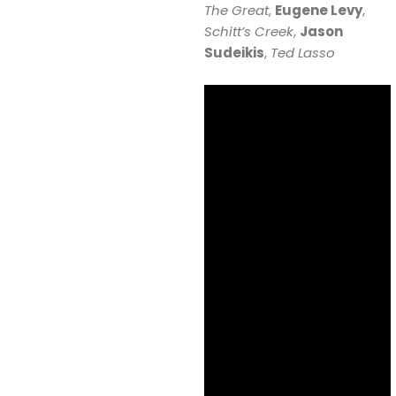
The Great
,
Eugene Levy
,
Schitt’s Creek
,
Jason
Sudeikis
,
Ted Lasso