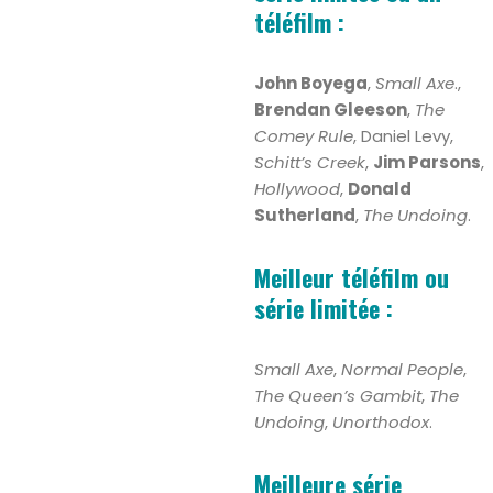
téléfilm :
John Boyega
,
Small Axe
.,
Brendan Gleeson
,
The
Comey Rule
, Daniel Levy,
Schitt’s Creek
,
Jim Parsons
,
Hollywood
,
Donald
Sutherland
,
The Undoing
.
Meilleur téléfilm ou
série limitée :
Small Axe
,
Normal People
,
The Queen’s Gambit
,
The
Undoing
,
Unorthodox
.
Meilleure série