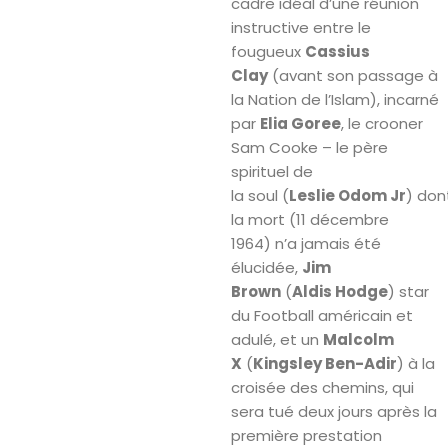
cadre idéal d’une réunion
instructive entre le
fougueux
Cassius
Clay
(avant son passage à
la Nation de l’Islam), incarné
par
Elia Goree
, le crooner
Sam Cooke – le père
spirituel de
la soul (
Leslie Odom Jr
) don
la mort (11 décembre
1964) n’a jamais été
élucidée,
Jim
Brown
(
Aldis Hodge
) star
du Football américain et
adulé, et un
Malcolm
X
(
Kingsley Ben-Adir
) à la
croisée des chemins, qui
sera tué deux jours après la
première prestation