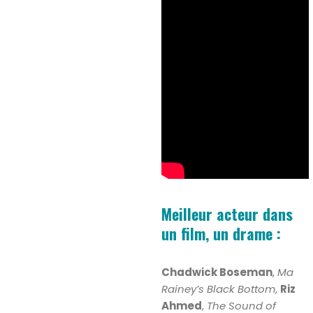
Meilleur acteur dans
un film, un drame :
Chadwick Boseman
,
Ma
Rainey’s Black Bottom
,
Riz
Ahmed
,
The Sound of