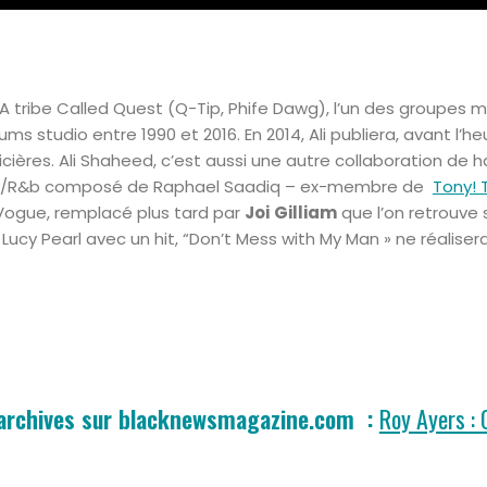
 A tribe Called Quest (Q-Tip, Phife Dawg), l’un des groupes 
bums studio entre 1990 et 2016. En 2014, Ali publiera, avant l’he
licières. Ali Shaheed, c’est aussi une autre collaboration de
oul/R&b composé de Raphael Saadiq – ex-membre de
Tony! 
Vogue, remplacé plus tard par
Joi
Gilliam
que l’on retrouve 
Lucy Pearl avec un hit, “Don’t Mess with My Man » ne réaliser
 archives sur blacknewsmagazine.com :
Roy Ayers : 