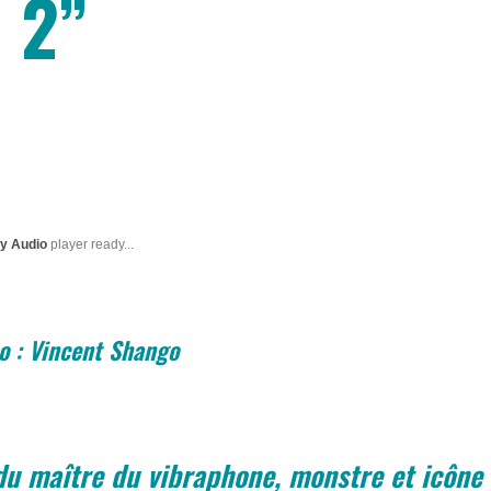
 2”
ty Audio
player ready...
o : Vincent Shango
du maître du vibraphone, monstre et icône 