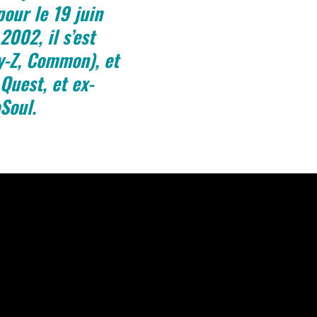
our le 19 juin
2002, il s’est
y-Z, Common), et
Quest, et ex-
Soul.