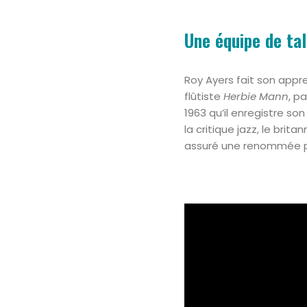
Une équipe de ta
Roy Ayers fait son app
flûtiste
Herbie Mann
, p
1963 qu’il enregistre so
la critique jazz, le brita
assuré une renommée pla