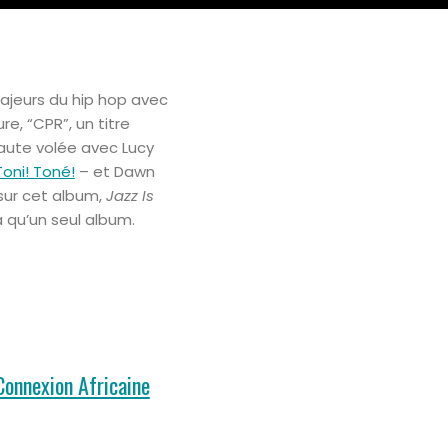
majeurs du hip hop avec
ure, “CPR”, un titre
 haute volée avec Lucy
Toni! Toné!
– et Dawn
sur cet album,
Jazz Is
a qu’un seul album.
Connexion Africaine