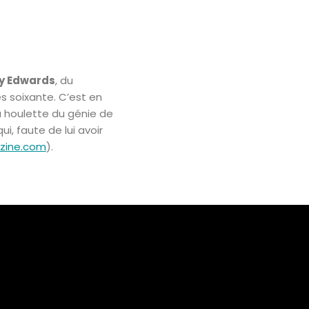
y Edwards
, du
s soixante. C’est en
la houlette du génie de
ui, faute de lui avoir
zine.com
).