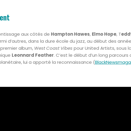
lent
rentissage aux côtés de
Hampton Hawes
,
Elmo Hope
, T
edd
armi d’autres, dans la dure école du jazz, au début des année
n premier album,
West Coast Vibes
pour United Artists, sous 
nnique
Leonnard Feather
. C’est le début d’un long parcours q
nétaire, lui a apporté la reconnaissance (
BlackNewsmaga