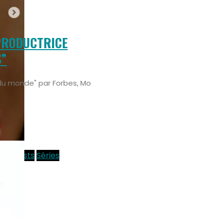
 PRODUCTRICE
S”
du monde" par Forbes, Mo
Podcasts
Séries