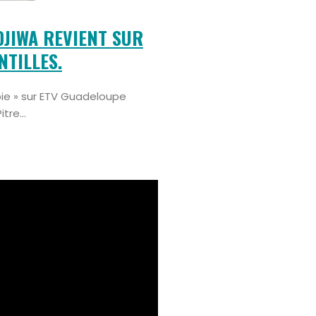
DJIWA REVIENT SUR
TILLES.
pie » sur ETV Guadeloupe
re...