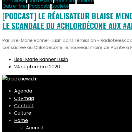
Interviews
Outre-Mer
Podcasts
Société
Outre-Mer
Podcasts
Société
[PODCAST] LE RÉALISATEUR BLAISE MEN
LE SCANDALE DU #CHLORDÉCONE AUX #AN
Par Lise-Marie Ranner-Luxin Dans l’émission « Radiotelesco
consacrée au Chlordécone, le nouveau maire de Pointe à Pit
Lise-Marie Ranner Luxin
24 septembre 2020
Agenda
Citymag
Contact
Culture
Home
Accueil