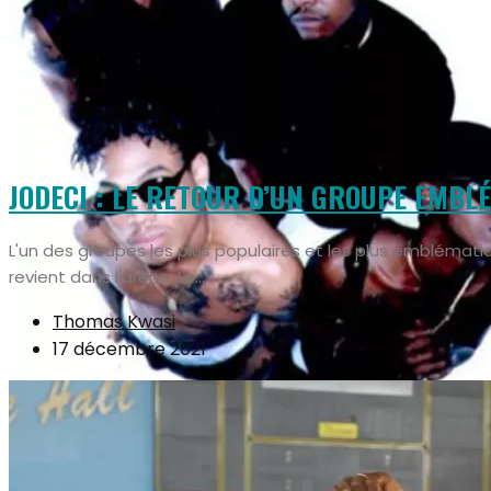
JODECI : LE RETOUR D’UN GROUPE EMBL
L'un des groupes les plus populaires et les plus emblémat
revient dans l'arène. Le...
Thomas Kwasi
17 décembre 2021
Musique
Podcasts