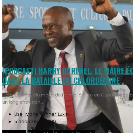
[PODCAST] HARRY DURIMEL, LE MAIRE É
DANS LA BATAILLE DU CHLORDÉCONE
Harry Durimel, élu maire de Pointe-à Pitre en Guadeloupe a
un long entretien...
Lise-Marie Ranner Luxin
5 décembre 2020