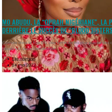
MO ABUDU, LA “OPRAH NIGÉRIANE”, LA
DERRIÈRE LE SUCCÈS DE “BLOOD SISTER
Classée dans le Top 100 "des femmes les plus puissantes 
Abudu est aussi surnommée...
Elia Hoimian
24 mai 2022
Afrique
Black Excellence
Cinéma
Culture
En couverture