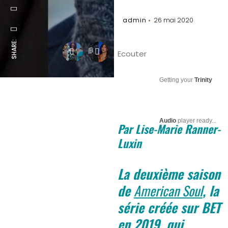
admin
26 mai 2020
SHARE:
Ecouter
Getting your
Trinity
Audio
player ready...
Par Lise-Marie Ranner-
Luxin
La deuxième saison
de
American Soul
, la
série créée sur BET
en 2019, qui