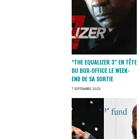
“THE EQUALIZER 3” EN TÊTE
DU BOX-OFFICE LE WEEK-
END DE SA SORTIE
7 SEPTEMBRE 2023