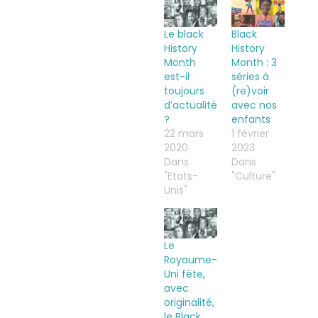
Le black
Black
History
History
Month
Month : 3
est-il
séries à
toujours
(re)voir
d’actualité
avec nos
?
enfants
22 mars
1 février
2020
2023
Dans
Dans
"Etats-
"Culture"
Unis"
Le
Royaume-
Uni fête,
avec
originalité,
le Black