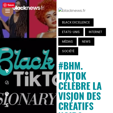
Save
BLACK EXCELLENCE
ETATS-UNIS
INTERNET
MÉDIAS
NEWS
SOCIÉTÉ
#BHM.
TIKTOK
CÉLÈBRE LA
VISION DES
CRÉATIFS