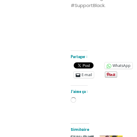
#SupportBlack.
Partager :
WhatsApp
E-mail
J’aime ça :
Chargement…
Similaire