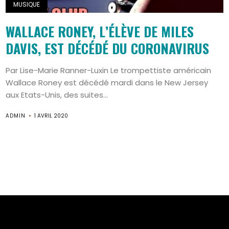
MUSIQUE
WALLACE RONEY, L’ÉLÈVE DE MILES
DAVIS, EST DÉCÉDÉ DU CORONAVIRUS
Par Lise-Marie Ranner-Luxin Le trompettiste américain
Wallace Roney est décédé mardi dans le New Jersey
aux Etats-Unis, des suites...
ADMIN
1 AVRIL 2020