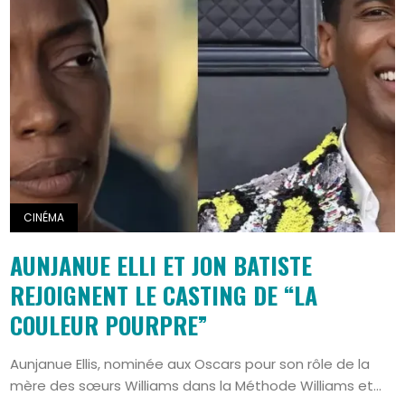
CINÉMA
AUNJANUE ELLI ET JON BATISTE
REJOIGNENT LE CASTING DE “LA
COULEUR POURPRE”
Aunjanue Ellis, nominée aux Oscars pour son rôle de la
mère des sœurs Williams dans la Méthode Williams et...
Search