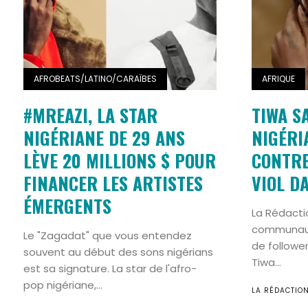
AFROBEATS/LATINO/CARAÏBES
AFRIQUE
#MREAZI, LA STAR
TIWA S
NIGÉRIANE DE 29 ANS
NIGÉRI
LÈVE 20 MILLIONS $ POUR
CONTRE
FINANCER LES ARTISTES
VIOL D
ÉMERGENTS
La Rédacti
communauté
Le "Zagadat" que vous entendez
de follower
souvent au début des sons nigérians
Tiwa...
est sa signature. La star de l'afro-
pop nigériane,...
LA RÉDACTIO