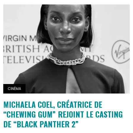
CINÉMA
MICHAELA COEL, CRÉATRICE DE
“CHEWING GUM” REJOINT LE CASTING
DE “BLACK PANTHER 2”