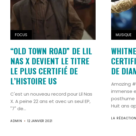
FOCUS
MUSIQUE
“OLD TOWN ROAD” DE LIL
WHITNE
NAS X DEVIENT LE TITRE
CERTIFI
LE PLUS CERTIFIÉ DE
DE DIA
L’HISTOIRE US
Amazing #
immense et
C'est un nouveau record pour Lil Nas
posthume 
X. A peine 22 ans et avec un seul EP,
Huit ans ap
"7" de...
LA RÉDACTIO
ADMIN
12 JANVIER 2021