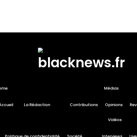
ome
Médias
Accueil
La Rédaction
Contributions
Opinions
Rev
Vidéos
Politique de confidentialité
Société
Interviews
Live