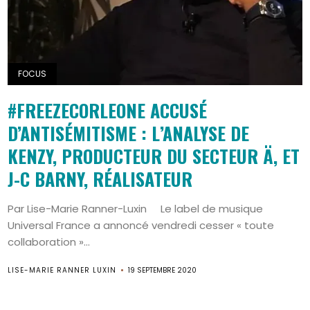
FOCUS
#FREEZECORLEONE ACCUSÉ
D’ANTISÉMITISME : L’ANALYSE DE
KENZY, PRODUCTEUR DU SECTEUR Ä, ET
J-C BARNY, RÉALISATEUR
Par Lise-Marie Ranner-Luxin Le label de musique
Search
Universal France a annoncé vendredi cesser « toute
collaboration »...
LISE-MARIE RANNER LUXIN
19 SEPTEMBRE 2020