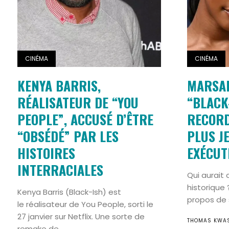
CINÉMA
CINÉMA
KENYA BARRIS,
MARSAI
RÉALISATEUR DE “YOU
“BLACK-
PEOPLE”, ACCUSÉ D’ÊTRE
RECORD
“OBSÉDÉ” PAR LES
PLUS J
HISTOIRES
EXÉCUTI
INTERRACIALES
Qui aurait c
historique 
Kenya Barris (Black-Ish) est
propos de s
le réalisateur de You People, sorti le
27 janvier sur Netflix. Une sorte de
THOMAS KWA
remake de...